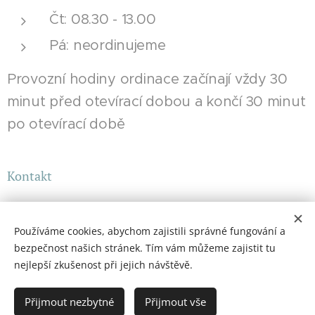
Čt: 08.30 - 13.00
Pá: neordinujeme
Provozní hodiny ordinace začínají vždy 30
minut před otevírací dobou a končí 30 minut
po otevírací době
Kontakt
tel.: 773504306
Používáme cookies, abychom zajistili správné fungování a
bezpečnost našich stránek. Tím vám můžeme zajistit tu
nejlepší zkušenost při jejich návštěvě.
Poliklinika Králův Dvůr | Jsme tu pro vaše zdraví
Přijmout nezbytné
Přijmout vše
BH MED s.r.o. ® 2025
Cookies