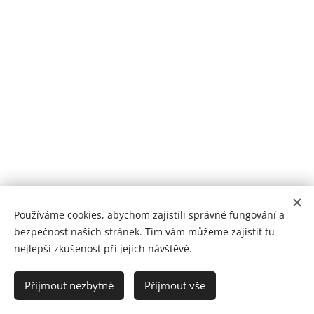
Používáme cookies, abychom zajistili správné fungování a
bezpečnost našich stránek. Tím vám můžeme zajistit tu
nejlepší zkušenost při jejich návštěvě.
Poliklinika Králův Dvůr | Jsme tu pro vaše zdraví
Přijmout nezbytné
Přijmout vše
BH MED s.r.o. ® 2025
Cookies