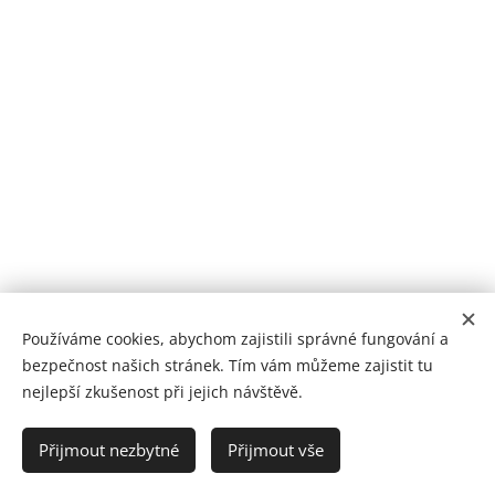
Používáme cookies, abychom zajistili správné fungování a
bezpečnost našich stránek. Tím vám můžeme zajistit tu
nejlepší zkušenost při jejich návštěvě.
Poliklinika Králův Dvůr | Jsme tu pro vaše zdraví
Přijmout nezbytné
Přijmout vše
BH MED s.r.o. ® 2025
Cookies