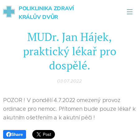
POLIKLINIKA ZDRAVÍ
KRÁLŮV DVŮR
MUDr. Jan Hájek,
praktický lékař pro
dospělé.
03.07.2022
POZOR ! V pondělí 4.7.2022 omezený provoz
ordinace pro nemoc. Přítomen bude pouze lékař k
akutním ošetřením a k akutní péči !
Share