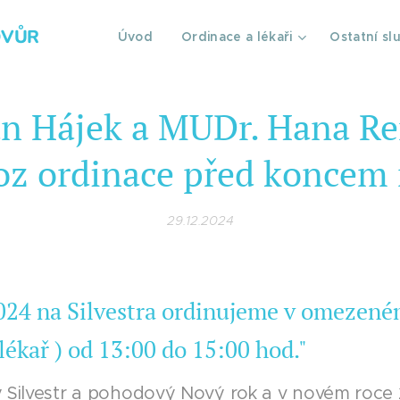
DVŮR
Úvod
Ordinace a lékaři
Ostatní sl
an Hájek a MUDr. Hana Re
oz ordinace před koncem 
29.12.2024
2024 na Silvestra ordinujeme v omezené
ékař ) od 13:00 do 15:00 hod."
 Silvestr a pohodový Nový rok a v novém roce 