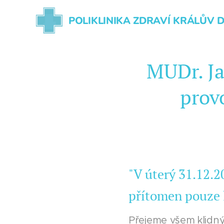
POLIKLINIKA ZDRAVÍ KRÁLŮV 
MUDr. J
prov
"V úterý 31.12.
přítomen pouze l
Přejeme všem klidný