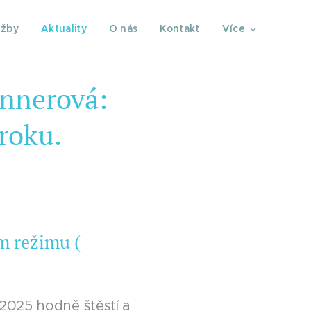
užby
Aktuality
O nás
Kontakt
Více
nnerová:
roku.
m režimu (
2025 hodně štěstí a