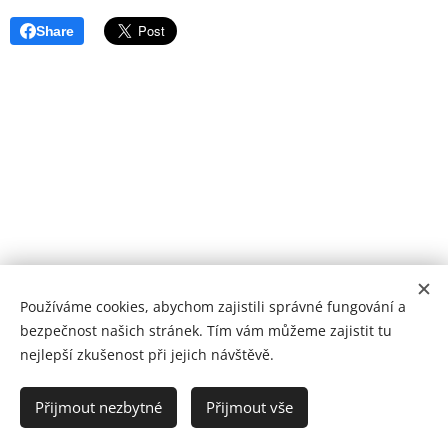
Share
Používáme cookies, abychom zajistili správné fungování a
bezpečnost našich stránek. Tím vám můžeme zajistit tu
nejlepší zkušenost při jejich návštěvě.
Poliklinika Králův Dvůr | Jsme tu pro vaše zdraví
Přijmout nezbytné
Přijmout vše
BH MED s.r.o. ® 2025
Cookies