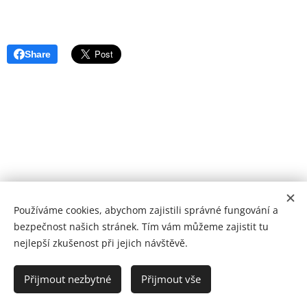
Share
Používáme cookies, abychom zajistili správné fungování a
bezpečnost našich stránek. Tím vám můžeme zajistit tu
nejlepší zkušenost při jejich návštěvě.
Poliklinika Králův Dvůr | Jsme tu pro vaše zdraví
Přijmout nezbytné
Přijmout vše
BH MED s.r.o. ® 2025
Cookies