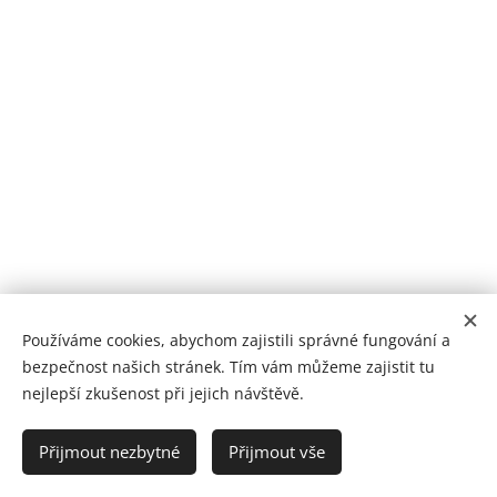
Používáme cookies, abychom zajistili správné fungování a
bezpečnost našich stránek. Tím vám můžeme zajistit tu
nejlepší zkušenost při jejich návštěvě.
Poliklinika Králův Dvůr | Jsme tu pro vaše zdraví
Přijmout nezbytné
Přijmout vše
BH MED s.r.o. ® 2025
Cookies